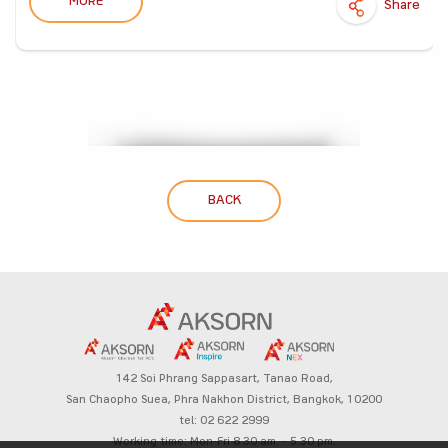
MORE
Share
BACK
142 Soi Phrang Sappasart,
Tanao Road,
San Chaopho Suea, Phra Nakhon District,
Bangkok, 10200
tel: 02 622 2999
Working time: Mon-Fri 8.30 am. – 5.30 pm.