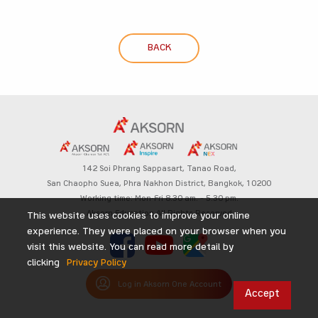
BACK
142 Soi Phrang Sappasart,
Tanao Road,
San Chaopho Suea, Phra Nakhon District,
Bangkok, 10200
Working time: Mon-Fri 8.30 am. – 5.30 pm.
Aksorn Education All Rights Reserved
This website uses cookies to improve your online
experience. They were placed on your browser when you
visit this website. You can read more detail by
clicking
Privacy Policy
Log in Aksorn One Account
Accept