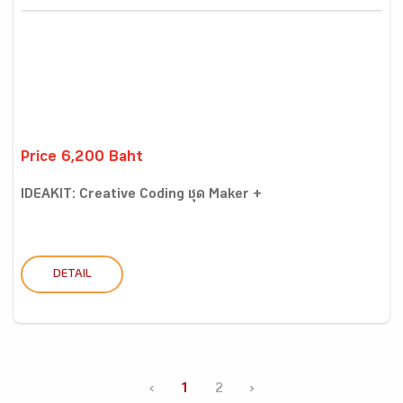
Price 6,200 Baht
IDEAKIT: Creative Coding ชุด Maker +
DETAIL
‹
1
2
›