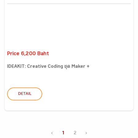
Price 6,200 Baht
IDEAKIT: Creative Coding ชุด Maker +
DETAIL
‹
1
2
›