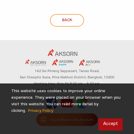
BACK
142 Soi Phrang Sappasart,
Tanao Road,
San Chaopho Suea, Phra Nakhon District,
Bangkok, 10200
Working time: Mon-Fri 8.30 am. – 5.30 pm.
Aksorn Education All Rights Reserved
This website uses cookies to improve your online
experience. They were placed on your browser when you
visit this website. You can read more detail by
clicking
Privacy Policy
Log in Aksorn One Account
Accept