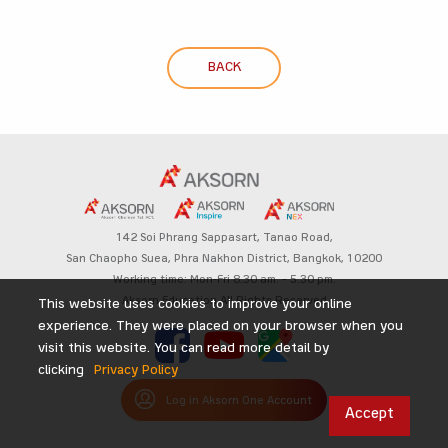
BACK
142 Soi Phrang Sappasart,
Tanao Road,
San Chaopho Suea, Phra Nakhon District,
Bangkok, 10200
Working time: Mon-Fri 8.30 am. – 5.30 pm.
Aksorn Education All Rights Reserved
This website uses cookies to improve your online
experience. They were placed on your browser when you
visit this website. You can read more detail by
clicking
Privacy Policy
Log in Aksorn One Account
Accept