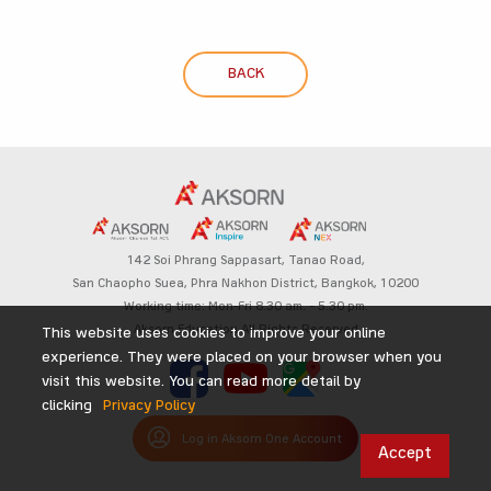
BACK
142 Soi Phrang Sappasart,
Tanao Road,
San Chaopho Suea, Phra Nakhon District,
Bangkok, 10200
Working time: Mon-Fri 8.30 am. – 5.30 pm.
Aksorn Education All Rights Reserved
This website uses cookies to improve your online
experience. They were placed on your browser when you
visit this website. You can read more detail by
clicking
Privacy Policy
Log in Aksorn One Account
Accept