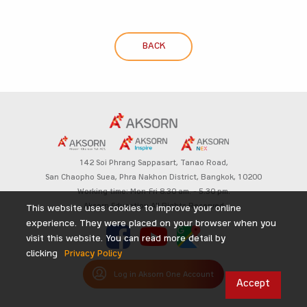
BACK
142 Soi Phrang Sappasart,
Tanao Road,
San Chaopho Suea, Phra Nakhon District,
Bangkok, 10200
Working time: Mon-Fri 8.30 am. – 5.30 pm.
Aksorn Education All Rights Reserved
This website uses cookies to improve your online
experience. They were placed on your browser when you
visit this website. You can read more detail by
clicking
Privacy Policy
Log in Aksorn One Account
Accept