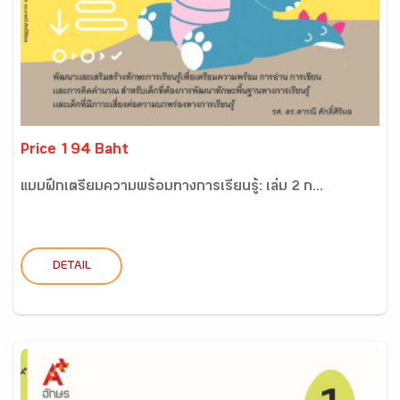
Price 194 Baht
แบบฝึกเตรียมความพร้อมทางการเรียนรู้: เล่ม 2 ก...
DETAIL