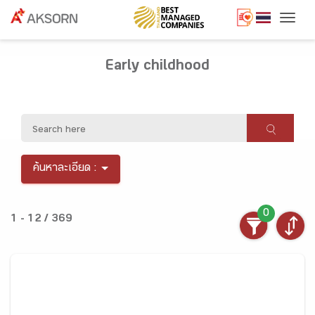
Togg
Early childhood
ค้นหาละเอียด :
0
1 - 12 / 369