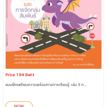
Price 194 Baht
แบบฝึกเตรียมความพร้อมทางการเรียนรู้: เล่ม 3 ท...
DETAIL