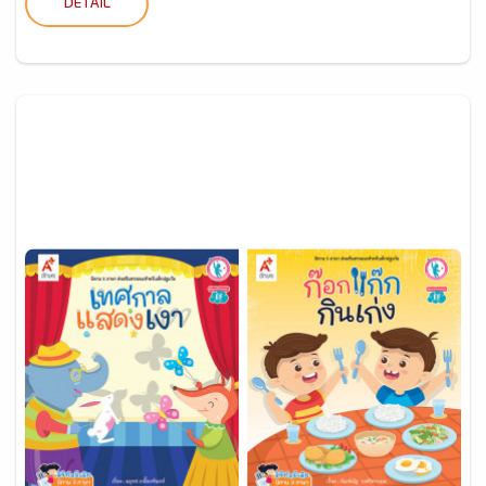
DETAIL