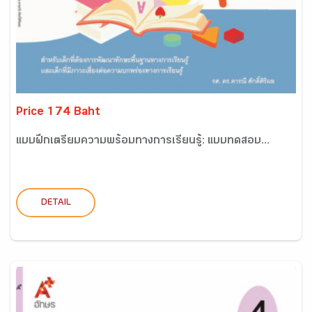
Price 174 Baht
แบบฝึกเตรียมความพร้อมทางการเรียนรู้: แบบทดสอบ...
DETAIL