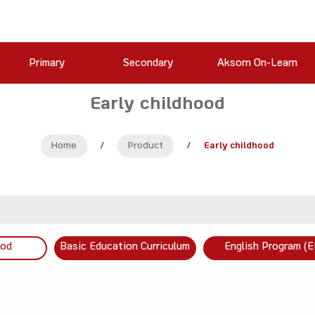
Primary
Secondary
Aksorn On-Learn
Early childhood
Home
/
Product
/
Early childhood
ood
Basic Education Curriculum
English Program (E