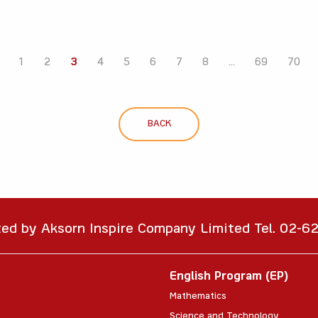
1
2
3
4
5
6
7
8
...
69
70
BACK
ted by Aksorn Inspire Company Limited Tel. 02-
English Program (EP)
Mathematics
Science and Technology