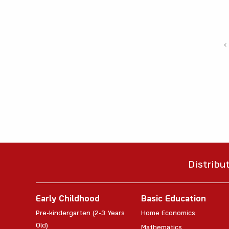
‹
Distribu
Early Childhood
Basic Education
Pre-kindergarten (2-3 Years
Home Economics
Old)
Mathematics