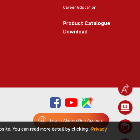
Career Education
Product Catalogue
Download
Log in Aksorn One Account
ite. You can read more detail by clicking
Privacy