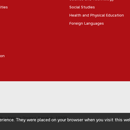
ities
Social Studies
Health and Physical Education
Foreign Languages
ion
hra Nakhon District,
Bangkok, 10200
rience. They were placed on your browser when you visit this webs