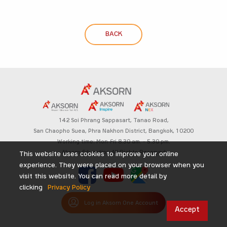
BACK
142 Soi Phrang Sappasart,
Tanao Road,
San Chaopho Suea, Phra Nakhon District,
Bangkok, 10200
Working time: Mon-Fri 8.30 am. – 5.30 pm.
Aksorn Education All Rights Reserved
This website uses cookies to improve your online
experience. They were placed on your browser when you
visit this website. You can read more detail by
clicking
Privacy Policy
Log in Aksorn One Account
Accept