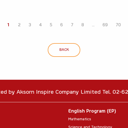
1
2
3
4
5
6
7
8
...
69
70
BACK
ted by Aksorn Inspire Company Limited Tel. 02-
English Program (EP)
Mathematics
Science and Technology