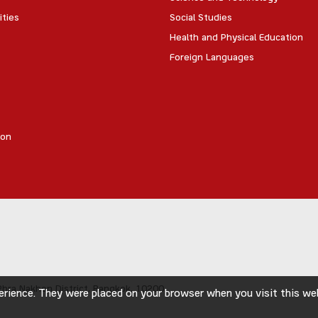
ities
Social Studies
Health and Physical Education
Foreign Languages
ion
hra Nakhon District,
Bangkok, 10200
rience. They were placed on your browser when you visit this webs