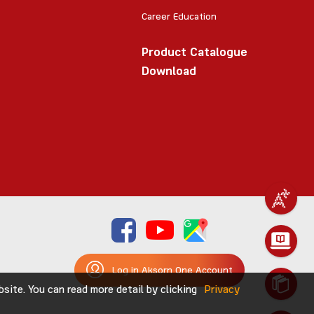
Career Education
Product Catalogue
Download
Log in Aksorn One Account
ite. You can read more detail by clicking
Privacy