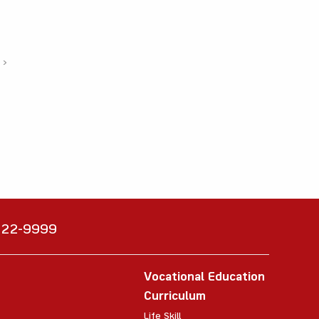
›
6222-9999
Vocational Education
Curriculum
Life Skill