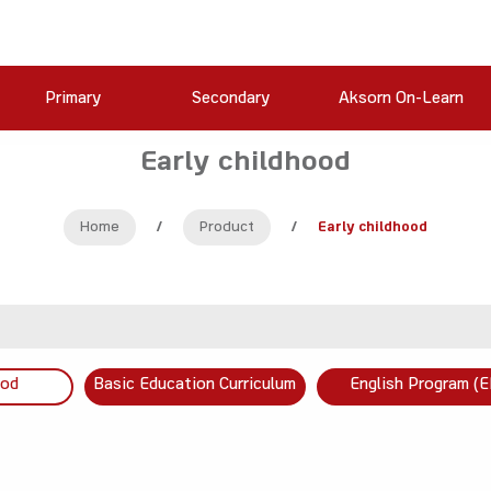
Primary
Secondary
Aksorn On-Learn
Early childhood
Home
/
Product
/
Early childhood
ood
Basic Education Curriculum
English Program (E