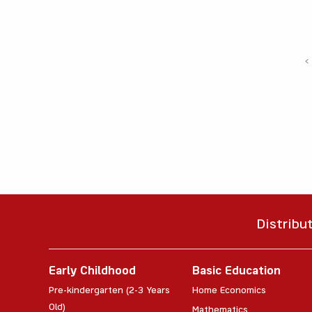
‹
Distribu
Early Childhood
Basic Education
Pre-kindergarten (2-3 Years
Home Economics
Old)
Mathematics