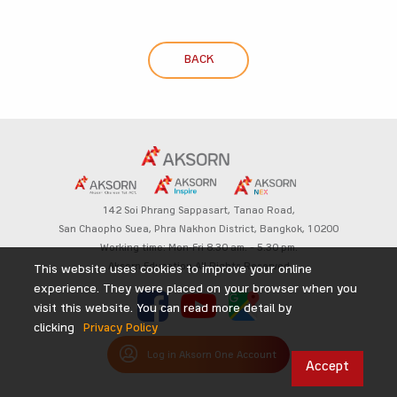
BACK
142 Soi Phrang Sappasart,
Tanao Road,
San Chaopho Suea, Phra Nakhon District,
Bangkok, 10200
Working time: Mon-Fri 8.30 am. – 5.30 pm.
Aksorn Education All Rights Reserved
This website uses cookies to improve your online
experience. They were placed on your browser when you
visit this website. You can read more detail by
clicking
Privacy Policy
Log in Aksorn One Account
Accept