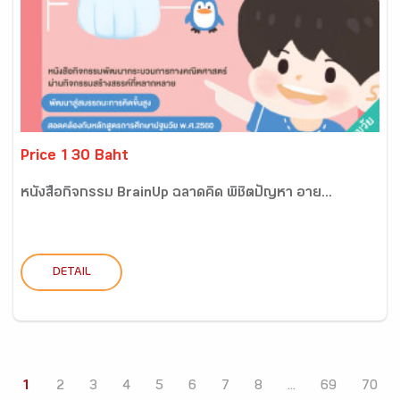
Price 130 Baht
หนังสือกิจกรรม BrainUp ฉลาดคิด พิชิตปัญหา อาย...
DETAIL
1
2
3
4
5
6
7
8
...
69
70