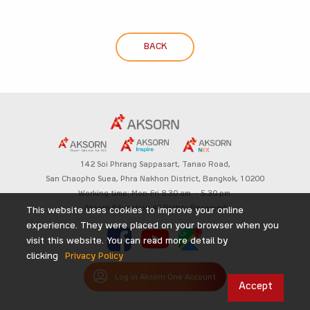
BACK
142 Soi Phrang Sappasart,
Tanao Road,
San Chaopho Suea, Phra Nakhon District,
Bangkok, 10200
Working time: Mon-Fri 8.30 am. – 5.30 pm.
Aksorn Education All Rights Reserved
This website uses cookies to improve your online
experience. They were placed on your browser when you
visit this website. You can read more detail by
clicking
Privacy Policy
Log in Aksorn One Account
Accept