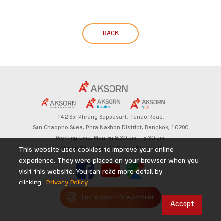
BACK
142 Soi Phrang Sappasart,
Tanao Road,
San Chaopho Suea, Phra Nakhon District,
Bangkok, 10200
Working time: Mon-Fri 8.30 am. – 5.30 pm.
Aksorn Education All Rights Reserved
This website uses cookies to improve your online
experience. They were placed on your browser when you
visit this website. You can read more detail by
clicking
Privacy Policy
Log in Aksorn One Account
Accept