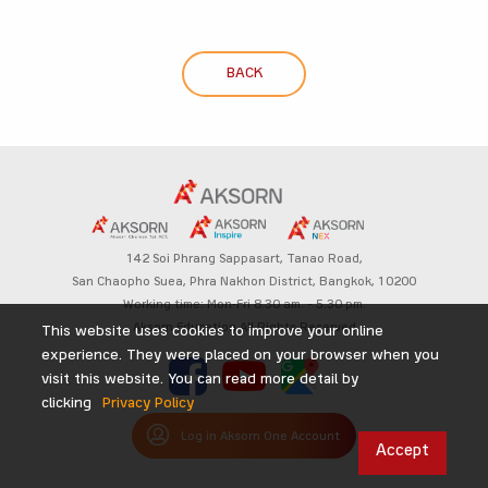
BACK
142 Soi Phrang Sappasart,
Tanao Road,
San Chaopho Suea, Phra Nakhon District,
Bangkok, 10200
Working time: Mon-Fri 8.30 am. – 5.30 pm.
Aksorn Education All Rights Reserved
This website uses cookies to improve your online
experience. They were placed on your browser when you
visit this website. You can read more detail by
clicking
Privacy Policy
Log in Aksorn One Account
Accept