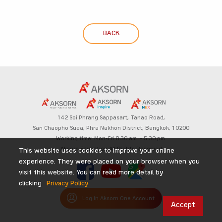
BACK
142 Soi Phrang Sappasart,
Tanao Road,
San Chaopho Suea, Phra Nakhon District,
Bangkok, 10200
Working time: Mon-Fri 8.30 am. – 5.30 pm.
Aksorn Education All Rights Reserved
This website uses cookies to improve your online
experience. They were placed on your browser when you
visit this website. You can read more detail by
clicking
Privacy Policy
Log in Aksorn One Account
Accept