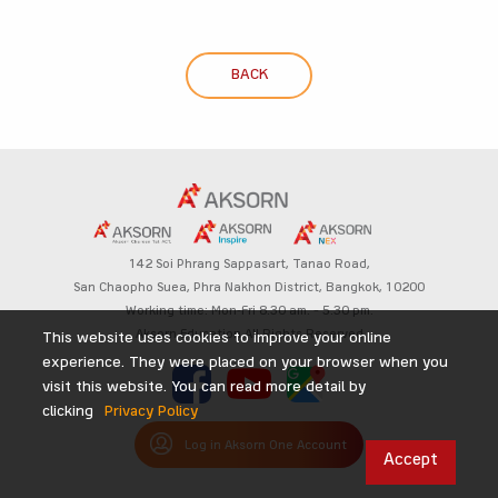
BACK
142 Soi Phrang Sappasart,
Tanao Road,
San Chaopho Suea, Phra Nakhon District,
Bangkok, 10200
Working time: Mon-Fri 8.30 am. – 5.30 pm.
Aksorn Education All Rights Reserved
This website uses cookies to improve your online
experience. They were placed on your browser when you
visit this website. You can read more detail by
clicking
Privacy Policy
Log in Aksorn One Account
Accept