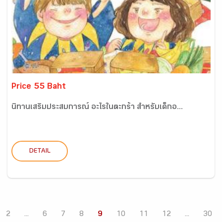
Price 55 Baht
นิทานเสริมประสบการณ์ อะไรในตะกร้า สำหรับเด็กอ...
DETAIL
2
...
6
7
8
9
10
11
12
...
30