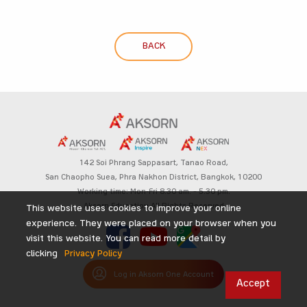
BACK
142 Soi Phrang Sappasart,
Tanao Road,
San Chaopho Suea, Phra Nakhon District,
Bangkok, 10200
Working time: Mon-Fri 8.30 am. – 5.30 pm.
Aksorn Education All Rights Reserved
This website uses cookies to improve your online
experience. They were placed on your browser when you
visit this website. You can read more detail by
clicking
Privacy Policy
Log in Aksorn One Account
Accept