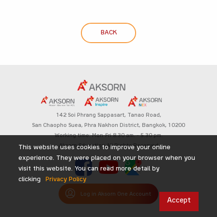
BACK
142 Soi Phrang Sappasart,
Tanao Road,
San Chaopho Suea, Phra Nakhon District,
Bangkok, 10200
Working time: Mon-Fri 8.30 am. – 5.30 pm.
Aksorn Education All Rights Reserved
This website uses cookies to improve your online
experience. They were placed on your browser when you
visit this website. You can read more detail by
clicking
Privacy Policy
Log in Aksorn One Account
Accept