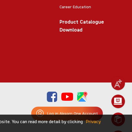
Career Education
Product Catalogue
Download
Log in Aksorn One Account
ite. You can read more detail by clicking
Privacy