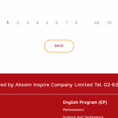
1
2
3
4
5
6
7
8
...
69
70
BACK
ted by Aksorn Inspire Company Limited Tel. 02-
English Program (EP)
Mathematics
Science and Technology