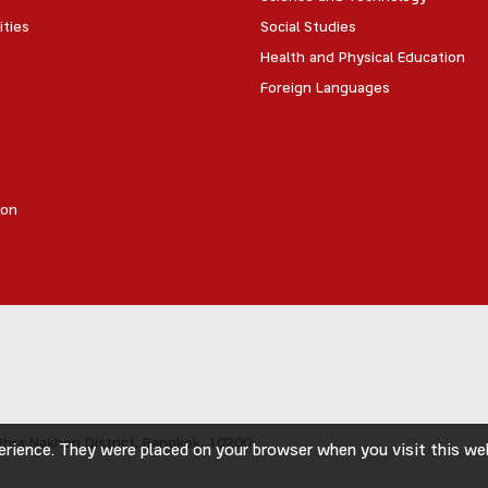
ities
Social Studies
Health and Physical Education
Foreign Languages
ion
hra Nakhon District,
Bangkok, 10200
rience. They were placed on your browser when you visit this webs