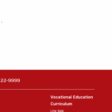
›
6222-9999
Vocational Education
Curriculum
Life Skill