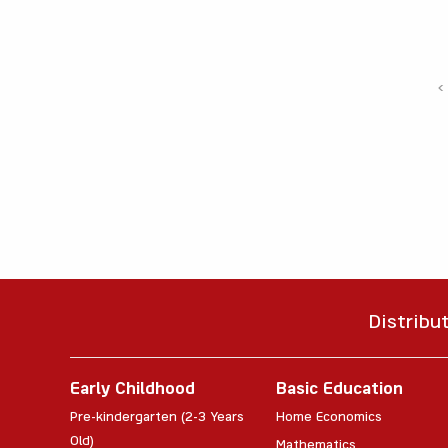
‹
Distribu
Early Childhood
Basic Education
Pre-kindergarten (2-3 Years
Home Economics
Old)
Mathematics