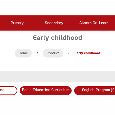
Primary
Secondary
Aksorn On-Learn
Early childhood
Home
/
Product
/
Early childhood
ood
Basic Education Curriculum
English Program (E