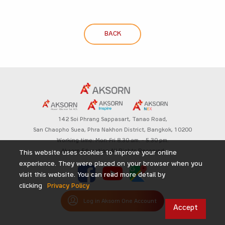
BACK
142 Soi Phrang Sappasart,
Tanao Road,
San Chaopho Suea, Phra Nakhon District,
Bangkok, 10200
Working time: Mon-Fri 8.30 am. – 5.30 pm.
Aksorn Education All Rights Reserved
This website uses cookies to improve your online
experience. They were placed on your browser when you
visit this website. You can read more detail by
clicking
Privacy Policy
Log in Aksorn One Account
Accept