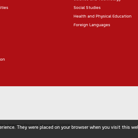
ities
Social Studies
Health and Physical Education
Foreign Languages
ion
hra Nakhon District,
Bangkok, 10200
rience. They were placed on your browser when you visit this webs