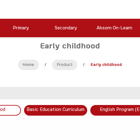
Primary
Secondary
Aksorn On-Learn
Early childhood
Home
/
Product
/
Early childhood
ood
Basic Education Curriculum
English Program (E