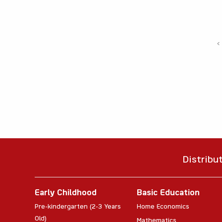
‹
Distribu
Early Childhood
Basic Education
Pre-kindergarten (2-3 Years
Home Economics
Old)
Mathematics