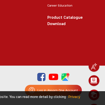
Career Education
Product Catalogue
Download
Log in Aksorn One Account
ite. You can read more detail by clicking
Privacy