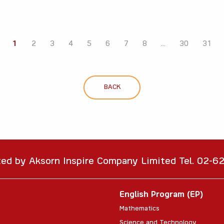
1
2
3
4
5
6
7
8
...
30
31
BACK
ted by Aksorn Inspire Company Limited Tel. 02-
English Program (EP)
Mathematics
Science and Technology