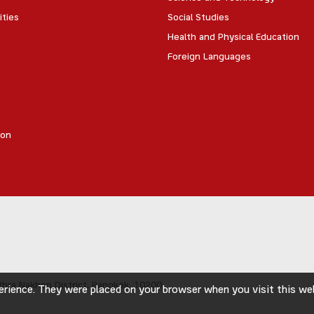
ities
Social Studies
Health and Physical Education
Foreign Languages
ion
hra Nakhon District,
Bangkok, 10200
rience. They were placed on your browser when you visit this webs