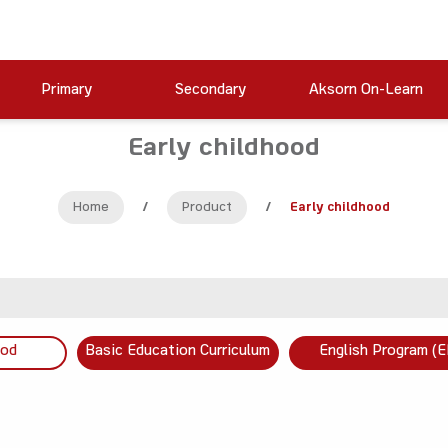
Primary
Secondary
Aksorn On-Learn
Early childhood
Home
/
Product
/
Early childhood
ood
Basic Education Curriculum
English Program (E