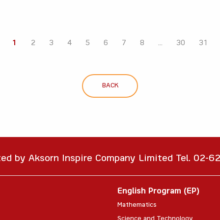
1
2
3
4
5
6
7
8
...
30
31
BACK
ted by Aksorn Inspire Company Limited Tel. 02-
English Program (EP)
Mathematics
Science and Technology