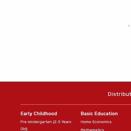
‹
Distribu
Early Childhood
Basic Education
Pre-kindergarten (2-3 Years
Home Economics
Old)
Mathematics