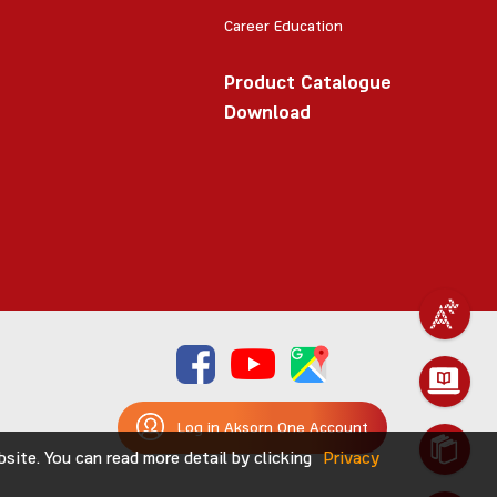
Career Education
Product Catalogue
Download
Log in Aksorn One Account
ite. You can read more detail by clicking
Privacy