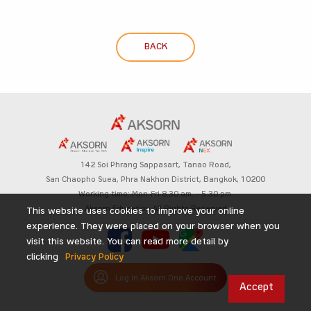
BACK
142 Soi Phrang Sappasart,
Tanao Road,
San Chaopho Suea, Phra Nakhon District,
Bangkok, 10200
Working time: Mon-Fri 8.30 am. – 5.30 pm.
Aksorn Education All Rights Reserved
This website uses cookies to improve your online
experience. They were placed on your browser when you
visit this website. You can read more detail by
clicking
Privacy Policy
Log in Aksorn One Account
Accept