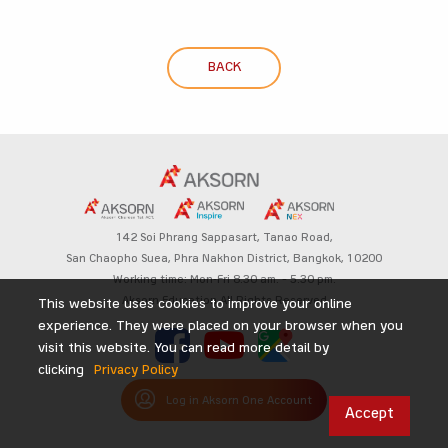
BACK
142 Soi Phrang Sappasart,
Tanao Road,
San Chaopho Suea, Phra Nakhon District,
Bangkok, 10200
Working time: Mon-Fri 8.30 am. – 5.30 pm.
Aksorn Education All Rights Reserved
This website uses cookies to improve your online
experience. They were placed on your browser when you
visit this website. You can read more detail by
clicking
Privacy Policy
Log in Aksorn One Account
Accept