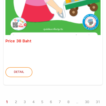
Price 38 Baht
DETAIL
1
2
3
4
5
6
7
8
...
30
31