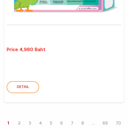
Price 4,980 Baht
DETAIL
1
2
3
4
5
6
7
8
...
69
70