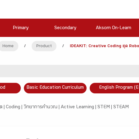
Primary
Secondary
Aksorn On-Learn
Home
/
Product
/
IDEAKIT: Creative Coding ชุด Rob
ood
Basic Education Curriculum
English Program (E
ต |
Coding |
วิทยาการคำนวณ |
Active Learning |
STEM |
STEAM