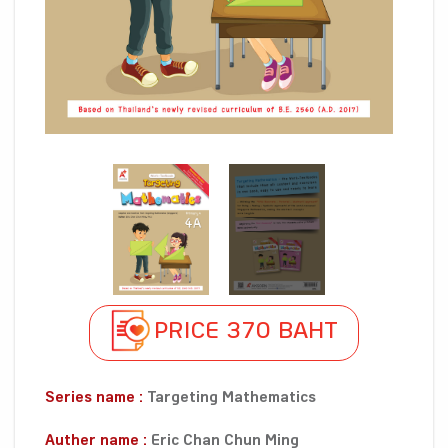
PRICE 370 BAHT
Series name :
Targeting Mathematics
Auther name :
Eric Chan Chun Ming