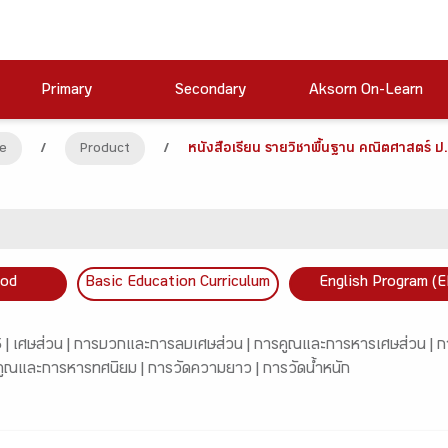
Primary
Secondary
Aksorn On-Learn
e
/
Product
/
หนังสือเรียน รายวิชาพื้นฐาน คณิตศาสตร์ ป.
ood
Basic Education Curriculum
English Program (E
 |
เศษส่วน |
การบวกและการลบเศษส่วน |
การคูณและการหารเศษส่วน |
ก
คูณและการหารทศนิยม |
การวัดความยาว |
การวัดน้ำหนัก