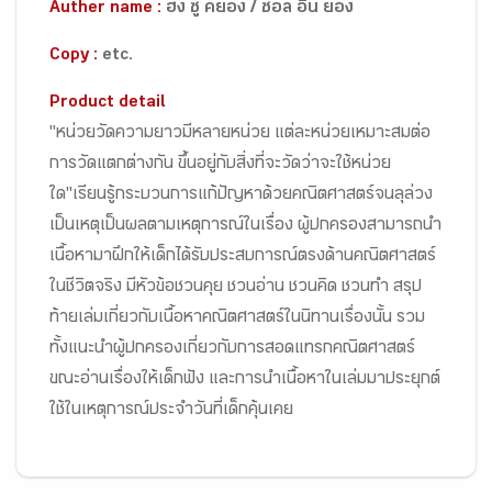
Auther name :
ฮง ซู คยอง / ซอล อึน ยอง
Copy :
etc.
Product detail
"หน่วยวัดความยาวมีหลายหน่วย แต่ละหน่วยเหมาะสมต่อ
การวัดแตกต่างกัน ขึ้นอยู่กับสิ่งที่จะวัดว่าจะใช้หน่วย
ใด"เรียนรู้กระบวนการแก้ปัญหาด้วยคณิตศาสตร์จนลุล่วง
เป็นเหตุเป็นผลตามเหตุการณ์ในเรื่อง ผู้ปกครองสามารถนำ
เนื้อหามาฝึกให้เด็กได้รับประสบการณ์ตรงด้านคณิตศาสตร์
ในชีวิตจริง มีหัวข้อชวนคุย ชวนอ่าน ชวนคิด ชวนทำ สรุป
ท้ายเล่มเกี่ยวกับเนื้อหาคณิตศาสตร์ในนิทานเรื่องนั้น รวม
ทั้งแนะนำผู้ปกครองเกี่ยวกับการสอดแทรกคณิตศาสตร์
ขณะอ่านเรื่องให้เด็กฟัง และการนำเนื้อหาในเล่มมาประยุกต์
ใช้ในเหตุการณ์ประจำวันที่เด็กคุ้นเคย