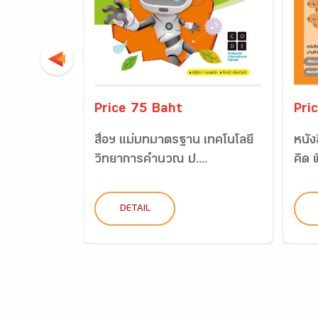
Price 75 Baht
Pri
สื่อฯ แม่บทมาตรฐาน เทคโนโลยี
หนัง
วิทยาการคำนวณ ป....
คิด 
DETAIL