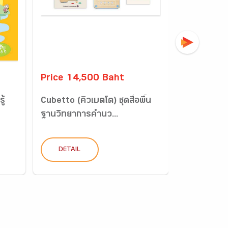
Price 14,500 Baht
Price 497
ู้
Cubetto (คิวเบตโต) ชุดสื่อพื้น
แบบฝึก FUL
ฐานวิทยาการคำนว...
1 วัฎจักรชีว
DETAIL
DETAIL