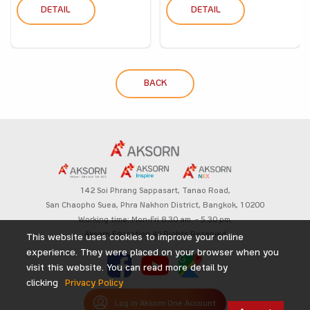
DETAIL
DETAIL
BACK
142 Soi Phrang Sappasart,
Tanao Road,
San Chaopho Suea, Phra Nakhon District,
Bangkok, 10200
Working time: Mon-Fri 8.30 am. – 5.30 pm.
Aksorn Education All Rights Reserved
This website uses cookies to improve your online
experience. They were placed on your browser when you
visit this website. You can read more detail by
clicking
Privacy Policy
Log in Aksorn One Account