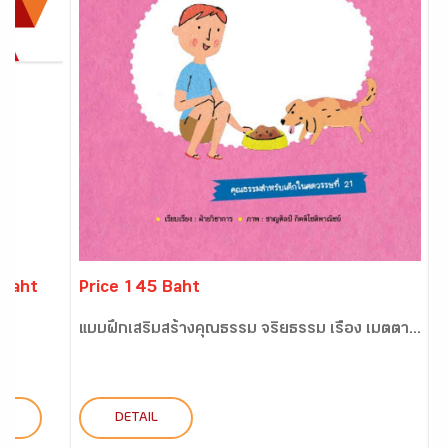
 Baht
Price 145 Baht
P
แบบฝึกเสริมสร้างคุณธรรม จริยธรรม เรื่อง เมตตา...
ส
L
DETAIL