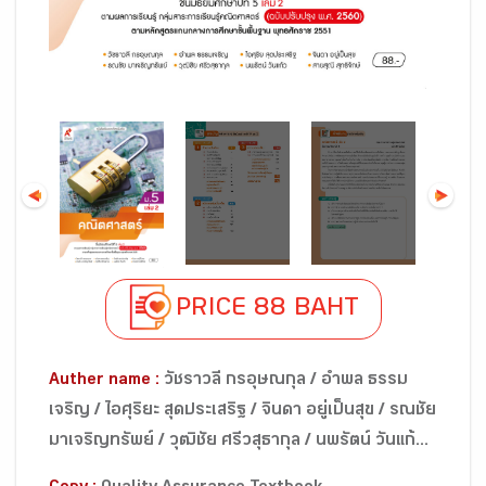
PRICE 88 BAHT
Auther name :
วัชราวลี กรอุษณกุล / อำพล ธรรม
เจริญ / ไอศุริยะ สุดประเสริฐ / จินดา อยู่เป็นสุข / รณชัย
มาเจริญทรัพย์ / วุฒิชัย ศรีวสุธากุล / นพรัตน์ วันแก้ว /
สายสุณี สุทธิจักษ์