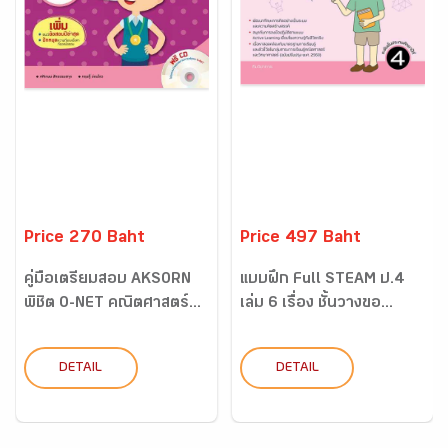
Price 270 Baht
Price 497 Baht
คู่มือเตรียมสอบ AKSORN
แบบฝึก Full STEAM ป.4
พิชิต O-NET คณิตศาสตร์...
เล่ม 6 เรื่อง ชั้นวางขอ...
DETAIL
DETAIL