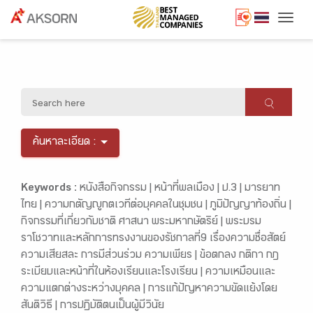
Togg
ค้นหาละเอียด :
Keywords :
หนังสือกิจกรรม |
หน้าที่พลเมือง |
ป.3 |
มารยาท
ไทย |
ความกตัญญูกตเวทีต่อบุคคลในชุมชน |
ภูมิปัญญาท้องถิ่น |
กิจกรรมที่เกี่ยวกับชาติ ศาสนา พระมหากษัตริย์ |
พระบรม
ราโชวาทและหลักการทรงงานของรัชกาลที่9 เรื่องความซื่อสัตย์
ความเสียสละ การมีส่วนร่วม ความเพียร |
ข้อตกลง กติกา กฎ
ระเบียบและหน้าที่ในห้องเรียนและโรงเรียน |
ความเหมือนและ
ความแตกต่างระหว่างบุคคล |
การแก้ปัญหาความขัดแย้งโดย
สันติวิธี |
การปฏิบัติตนเป็นผู้มีวินัย