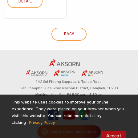
DETAIL
BACK
142 Soi Phrang Sappasart,
Tanao Road,
San Chaopho Suea, Phra Nakhon District,
Bangkok, 10200
Working time: Mon-Fri 8.30 am. – 5.30 pm.
Aksorn Education All Rights Reserved
This website uses cookies to improve your online
experience. They were placed on your browser when you
visit this website. You can read more detail by
clicking
Privacy Policy
Log in Aksorn One Account
Accept