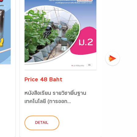
Price 48 Baht
Price 45 
หนังสือเรียน รายวิชาพื้นฐาน
แบบฝึกหัด 
เทคโนโลยี (การออก...
ออกแบบและเ
DETAIL
DETAIL