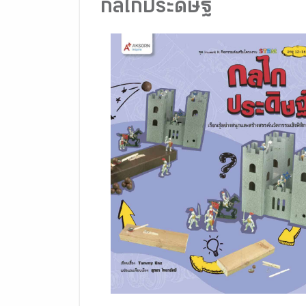
กลไกประดิษฐ์