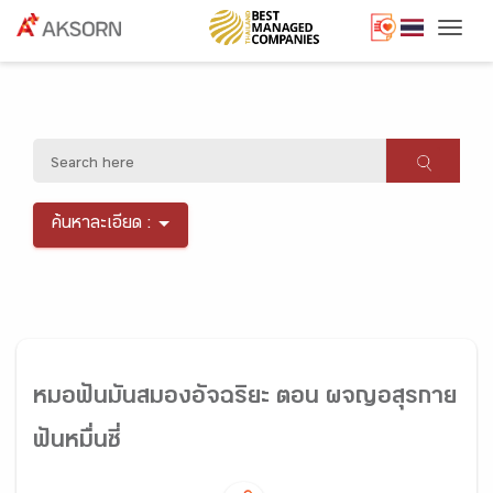
Togg
ค้นหาละเอียด :
หมอฟันมันสมองอัจฉริยะ ตอน ผจญอสุรกาย
ฟันหมื่นซี่