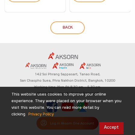
BACK
142 Soi Phrang Sappasart,
Tanao Road,
San Chaopho Suea, Phra Nakhon District,
Bangkok, 10200
Working time: Mon-Fri 8.30 am. – 5.30 pm.
Aksorn Education All Rights Reserved
This website uses cookies to improve your online
experience. They were placed on your browser when you
visit this website. You can read more detail by
clicking
Privacy Policy
Log in Aksorn One Account
Accept