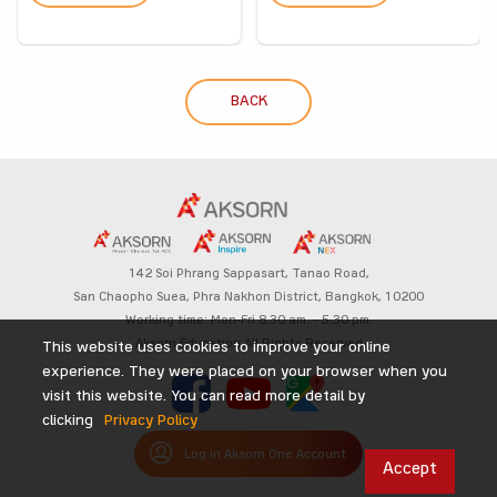
BACK
142 Soi Phrang Sappasart,
Tanao Road,
San Chaopho Suea, Phra Nakhon District,
Bangkok, 10200
Working time: Mon-Fri 8.30 am. – 5.30 pm.
Aksorn Education All Rights Reserved
This website uses cookies to improve your online
experience. They were placed on your browser when you
visit this website. You can read more detail by
clicking
Privacy Policy
Log in Aksorn One Account
Accept