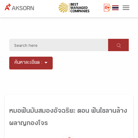
Togg
ค้นหาละเอียด :
หมอฟันมันสมองอัจฉริยะ ตอน ฟันไขลานล้าง
ผลาญกองโจร