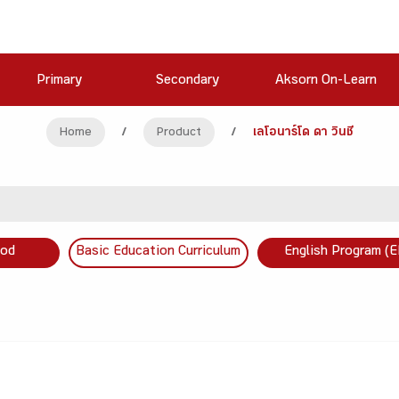
Primary
Secondary
Aksorn On-Learn
Home
/
Product
/
เลโอนาร์โด ดา วินชี
ood
Basic Education Curriculum
English Program (E