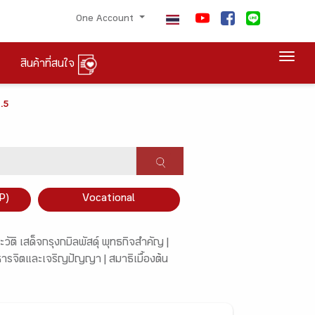
One Account
Togg
สินค้าที่สนใจ
.5
P)
Vocational
ัติ เสด็จกรุงกบิลพัสดุ์ พุทธกิจสำคัญ |
หารจิตและเจริญปัญญา |
สมาธิเบื้องต้น