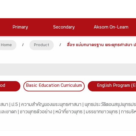
Primary
Secondary
Aksorn On-Learn
Home
/
Product
/
สื่อฯ แม่บทมาตรฐาน พระพุทธศาสนา ป
ood
Basic Education Curriculum
English Program (E
สนา |
ป.5 |
ความสำคัญของพระพุทธศาสนา |
พุทธประวัติตอนสรุปพุทธประว
และชาดก |
ชาวพุทธตัวอย่าง |
หน้าที่ชาวพุทธ |
มรรยาทชาวพุทธ |
การบริ