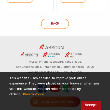
BACK
142 Soi Phrang Sappasart,
Tanao Road,
San Chaopho Suea, Phra Nakhon District,
Bangkok, 10200
Working time: Mon-Fri 8.30 am. – 5.30 pm.
Aksorn Education All Rights Reserved
This website uses cookies to improve your online
experience. They were placed on your browser when you
visit this website. You can read more detail by
clicking
Privacy Policy
Log in Aksorn One Account
Accept