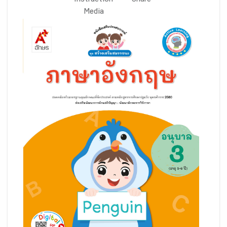
Instruction
Share
Media