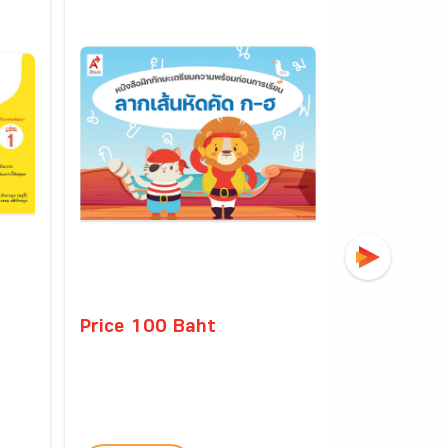
Price 100 Baht
Price 25