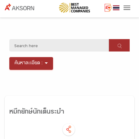
Togg
ค้นหาละเอียด :
หมึกยักษ์นักเต็นระบำ