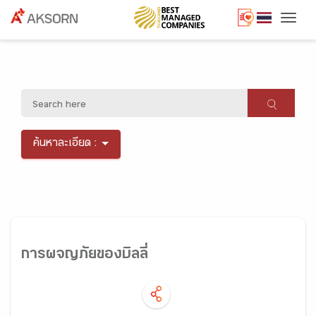
Togg
ค้นหาละเอียด :
การผจญภัยของบิลลี่