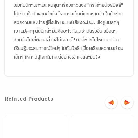
พบกับนิทานภาพแสนสุนกเรื่องราวของ "กระต่ายน้อยบิลลี่"
ไปเที่ยวในป่าตามลำพัง โดยกางเต้นท์แถบชายป่า ในป่าช่าง
สวยงามและน่าอยู่ยิ่งนัก เอ...แต่เสียงอะไรนะ ฟังดูแปลกๆ
เงาแปลกๆ นั่นอีกล่ะ มันคืออะไรกัน...เช้าวันรุ่งขึ้น เพื่อนๆ
ชวนกันไปเยี่ยมบิลลี่ แต่ไม่เจอ เอ๊! บิลลี่หายไปไหนนะ...ร่วม
เรียนรู้ประสบการณ์ใหม่ๆ ไปกับบิลลี่ เพื่อเตรียมความพร้อม
เด็กๆ ให้ก้าวสู้โลกใบใหญ่อย่างเข้าใจและมั่นใจ
Related Products