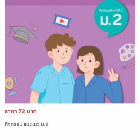
ราคา 72 บาท
กิจกรรม แนะแนว ม.2