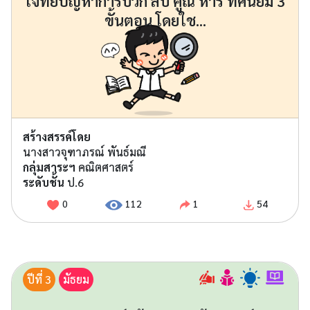
โจทย์ปัญหาการบวก ลบ คูณ หาร ทศนิยม 3
ขั้นตอน โดยใช...
สร้างสรรค์โดย
นางสาวจุฑาภรณ์ พันธ์มณี
กลุ่มสาระฯ
คณิตศาสตร์
ระดับชั้น
ป.6
0
112
1
54
ปีที่ 3
มัธยม