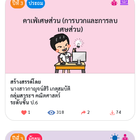
ปีที่ 3
ประถม
คาเฟ่เศษส่วน (การบวกและการลบ
เศษส่วน)
สร้างสรรค์โดย
นางสาวกาญจน์สิริ เกตุสมบัติ
กลุ่มสาระฯ
คณิตศาสตร์
ระดับชั้น
ป.6
1
318
2
74
ปีที่ 3
มัธยม