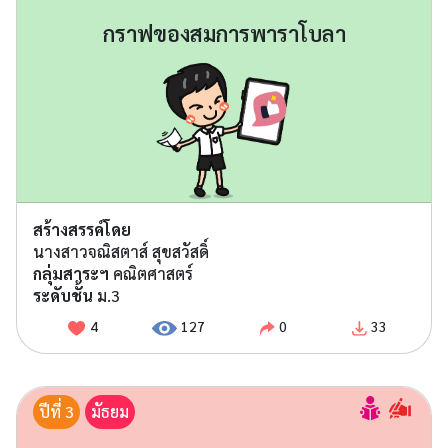
กราฟของสมการพาราโบลา
สร้างสรรค์โดย
นางสาวจณิสตาส์ สุขสวัสดิ์
กลุ่มสาระฯ
คณิตศาสตร์
ระดับชั้น
ม.3
4
127
0
33
ปีที่ 3
มัธยม