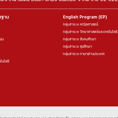
จัดจำหน่ายโดย บริษัท อักษร อินสไปร์ จำกัด โทร 02-6
้นฐาน
English Program (EP)
กลุ่มสาระฯ คณิตศาสตร์
กลุ่มสาระฯ วิทยาศาสตร์และเทคโนโลยี
ียน
กลุ่มสาระฯ สังคมศึกษา
กลุ่มสาระฯ สุขศึกษา
กลุ่มสาระฯ ภาษาต่างประเทศ
โนโลยี