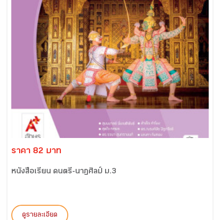
ราคา 82 บาท
หนังสือเรียน ดนตรี-นาฏศิลป์ ม.3
ดูรายละเอียด